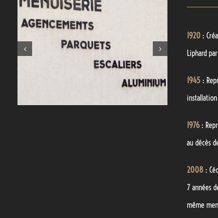
1920
: Cré
Liphard par
1945
: Rep
installation
1976
: Repr
au décès d
2008
: Cé
7 années de
même menu