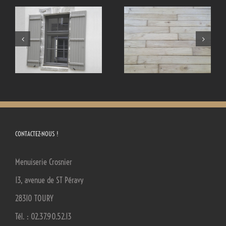
Les parquets et
Vos extérieurs
sols
CONTACTEZ-NOUS !
Menuiserie Crosnier
13, avenue de ST Péravy
28310 TOURY
Tél. : 02.37.90.52.13