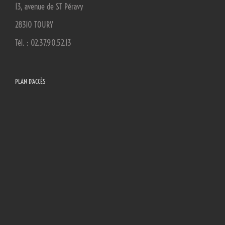
13, avenue de ST Péravy
28310 TOURY
Tél. : 02.37.90.52.13
PLAN D’ACCÈS